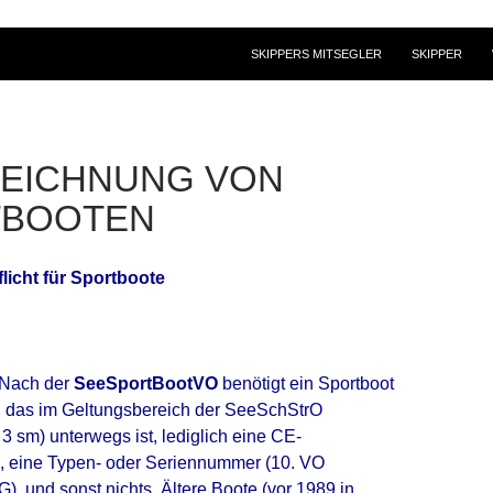
SKIPPERS MITSEGLER
SKIPPER
EICHNUNG VON
TBOOTEN
flicht für Sportboote
Nach der
SeeSportBootVO
benötigt ein Sportboot
, das im Geltungsbereich der SeeSchStrO
 3 sm) unterwegs ist, lediglich eine CE-
 eine Typen- oder Seriennummer (10. VO
) und sonst nichts. Ältere Boote (vor 1989 in