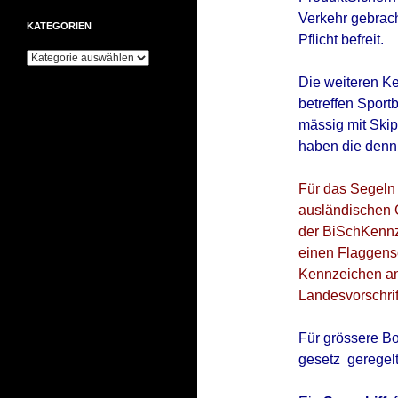
Verkehr gebrach
KATEGORIEN
Pflicht befreit.
Kategorien
Die weiteren K
betreffen Sport
mässig mit Ski
haben die denn
Für das Segeln
ausländischen 
der BiSchKennzV
einen Flaggens
Kennzeichen ane
Landesvorschrif
Für grössere Bo
gesetz geregelt