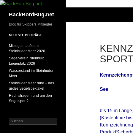
Zum
Inhalt
Suchen
BackBordBug.net
springen
Blog für Skippers Mitsegler
NEUESTE BEITRÄGE
KENNZ
Mitsegeln auf dem
Steinhuder Meer 2026
SPOR
Segelverein Nienburg,
Liegeplatz 2026
Wasserstand im Steinhuder
Kennze
iche
np
Meer
Steinhuder Meer rund – das
große Segelspektakel
See
Rechtsfragen rund um den
Segelsport?
bis 15 m Länge
(Küstenlinie bis
Suchen
Kennzeichnung,
nach:
ProduktSicherhG