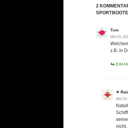
2 KOMMENTA
SPORTBOOTE
Tom
MAI 20, 20
Welchen
z.B. in 
ZUM A
Rai
MAI 20
Natürl
Schif
seine
nicht.