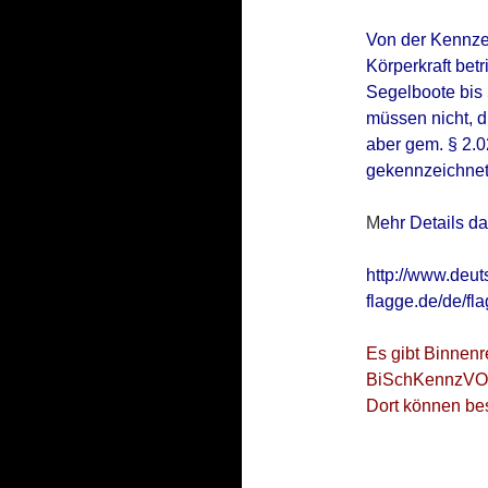
Von der Kennze
Körperkraft bet
Segelboote bis 
müssen nicht, d
aber gem. § 2.
gekennzeichnet
M
ehr Details da
http://www.deut
flagge.de/de/fl
Es gibt Binnenr
BiSchKennzVO ni
Dort können be