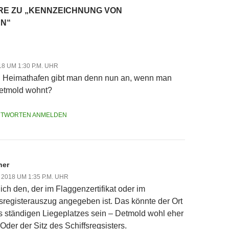
RE ZU „KENNZEICHNUNG VON
N“
18 UM 1:30 P.M. UHR
 Heimathafen gibt man denn nun an, wenn man
Detmold wohnt?
NTWORTEN ANMELDEN
ner
, 2018 UM 1:35 P.M. UHR
ich den, der im Flaggenzertifikat oder im
fsregisterauszug angegeben ist. Das könnte der Ort
s ständigen Liegeplatzes sein – Detmold wohl eher
 Oder der Sitz des Schiffsregsisters.