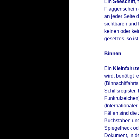
Ein
Seeschiff
, 
Flaggenschein 
an jeder Seite
sichtbaren und 
keinen oder ke
gesetzes, so ist
Binnen
Ein
Kleinfahrz
wird, benötigt
(Binnschiffahr
Schiffsregister
Funkrufzeichen
(Internationale
Fällen sind die
Buchstaben und 
Spiegelheck od
Dokument, in de