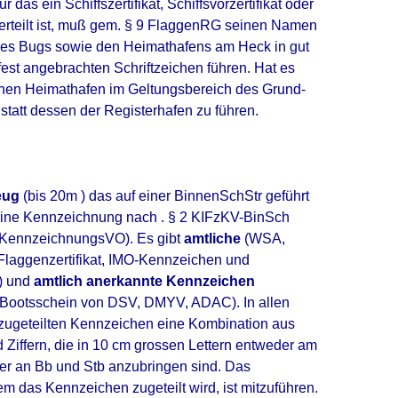
für das ein Schiffszertifikat, Schiffsvorzertifikat oder
erteilt ist, muß gem. § 9 FlaggenRG seinen Namen
 des Bugs sowie den Heimathafens am Heck in gut
fest angebrachten Schriftzeichen führen. Hat es
inen Heimathafen im Geltungsbereich des Grund-
 statt dessen der Registerhafen zu führen.
eug
(bis 20m ) das auf einer BinnenSchStr geführt
 eine Kennzeichnung nach . § 2 KIFzKV-BinSch
tsKennzeichnungsVO). Es gibt
amtliche
(WSA,
, Flaggenzertifikat, IMO-Kennzeichen und
) und
amtlich anerkannte Kennzeichen
r Bootsschein von DSV, DMYV, ADAC). In allen
 zugeteilten Kennzeichen eine Kombination aus
Ziffern, die in 10 cm grossen Lettern entweder am
er an Bb und Stb anzubringen sind. Das
m das Kennzeichen zugeteilt wird, ist mitzuführen.