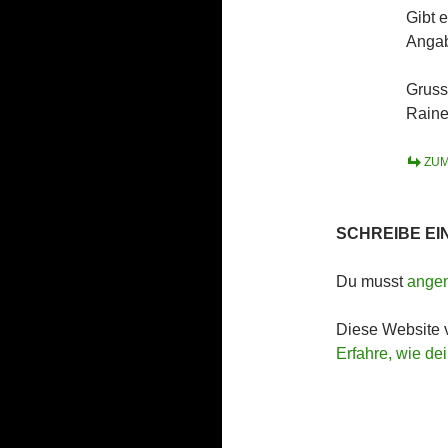
Gibt e
Angab
Gruss
Raine
ZUM
SCHREIBE E
Du musst
ange
Diese Website 
Erfahre, wie de